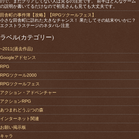
ので、まだクリアしてない人は見るの注意です。 前半はどんなゲーム
の説明か書いてるだけなので初見さんも見ても大丈夫です。
田舎町の事件簿【攻略】【RPGツクールフェス】
小さな田舎町に訪れた大きなチャンス！ 果たしてその結末やいかに？
エクストラステージのネタバレ注意
ラベル(カテゴリー)
~2011(過去作品)
Googleアドセンス
RPG
RPGツクール2000
RPGツクールフェス
アクション・アドベンチャー
アクションRPG
あつまれどうぶつの森
インターネット関連
お願い掲示板
キャラ