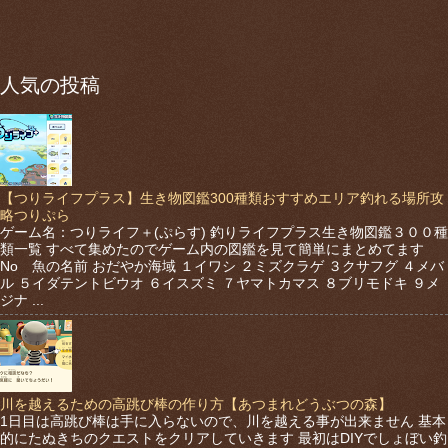
人気の投稿
【つりライフプラス】生き物図鑑300種類おすすめエリア釣れる場所攻
略つりぷら
ゲーム名：つりライフ＋(ぷらす) 釣りライフプラス生き物図鑑３００種
類一覧 すべて集めたのでゲーム内の図鑑を見て簡単にまとめてます
No 魚の名前 おだやか海域 １イワシ ２ミズクラゲ ３クサフグ ４メバ
ル ５イダテントビウオ ６イスズミ ７ヤマトカマス ８ブリモドキ ９メ
ジナ ...
川を越えるための高跳び棒の作り方【あつまれどうぶつの森】
1日目は高跳び棒は手に入らないので、川を越える事が出来ません 基本
的にたぬきちのクエストをクリアしていきます 最初はDIYでしょぼい釣