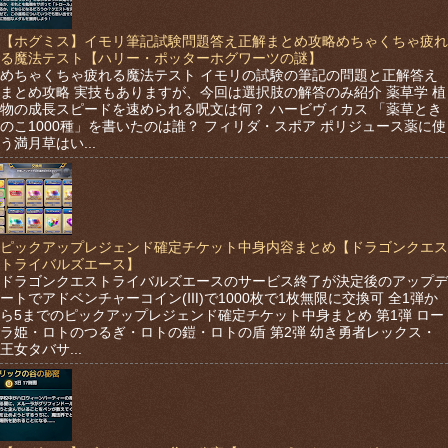
【ホグミス】イモリ筆記試験問題答え正解まとめ攻略めちゃくちゃ疲れ
る魔法テスト【ハリー・ポッターホグワーツの謎】
めちゃくちゃ疲れる魔法テスト イモリの試験の筆記の問題と正解答え
まとめ攻略 実技もありますが、今回は選択肢の解答のみ紹介 薬草学 植
物の成長スピードを速められる呪文は何？ ハービヴィカス 「薬草とき
のこ1000種」を書いたのは誰？ フィリダ・スポア ポリジュース薬に使
う満月草はい...
ピックアップレジェンド確定チケット中身内容まとめ【ドラゴンクエス
トライバルズエース】
ドラゴンクエストライバルズエースのサービス終了が決定後のアップデ
ートでアドベンチャーコイン(Ⅲ)で1000枚で1枚無限に交換可 全1弾か
ら5までのピックアップレジェンド確定チケット中身まとめ 第1弾 ロー
ラ姫・ロトのつるぎ・ロトの鎧・ロトの盾 第2弾 幼き勇者レックス・
王女タバサ...