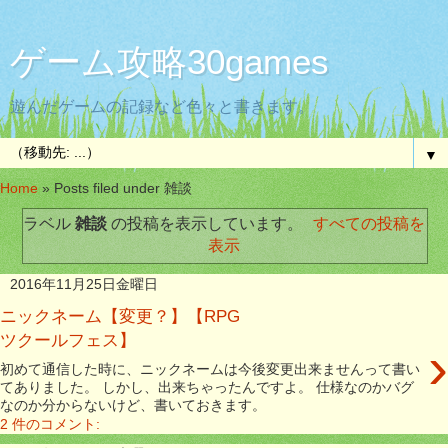
ゲーム攻略30games
遊んだゲームの記録など色々と書きます。
▼
Home
»
Posts filed under 雑談
ラベル
雑談
の投稿を表示しています。
すべての投稿を
表示
2016年11月25日金曜日
ニックネーム【変更？】【RPG
ツクールフェス】
›
初めて通信した時に、ニックネームは今後変更出来ませんって書い
てありました。 しかし、出来ちゃったんですよ。 仕様なのかバグ
なのか分からないけど、書いておきます。
2 件のコメント: