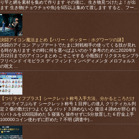
り竿と網を素材を集めて作ります その後に、生き物見つけたよ！が出
ます 生き物(チョウチョや魚)を5匹以上集めて渡します すると、フー...
決闘アイコン魔法まとめ【ハリー・ポッター：ホグワーツの謎】
決闘のアイコン アップデートでたまに対戦相手の使ってくる技が見れ
る時があります その時に何を選べばよいのか？参考のために2020年9
月22日までのアイコンまとめ こそこそする 小瓶投げ リクタスセンプラ
フリペンド イモビラス ディフィンド インペディメンタ メロフォルス
の呪文 ...
【つりライフプラス】シークレット称号入手方法、分かるところだけ
つりライフぷらす シークレット称号 1 目押しの達人 クリティカル判
定 2 傷の数だけつよくなる バッド 3 諦めない心 復活 4 諦めが肝心 釣
りバトルを100回諦めた 5 寝落ち 操作せずに5分放置した 6 貯金上手
100000コイン使わずに貯めた 7 不明 (調査中)...