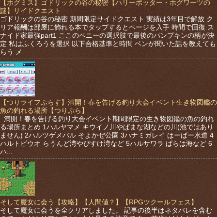
【ホグミス】ゴドリックの谷の秘密【ハリーポッター・ホグワーツの
謎】サイドクエスト
ゴドリックの谷の秘密 期間限定サイドクエスト 実績は3年目で解放 ク
リア報酬は部屋に飾れる本でタップするとページを入手 時間で回復 ス
ナイド家最強part1 ここのペニーの選択肢で最後のパンプキンの柄が決
定 私はふくろうを選択 以下合格基準と時間 ベンが聞いた話を教えても
らう メ...
【つりライフぷらす】満開！春を告げる釣り大会イベント生き物図鑑の
魚の釣れる場所【つりぷら】
満開！春を告げる釣り大会イベント期間限定の生き物図鑑の魚の釣れ
る場所まとめ 1ハルヤマメ キウイノ川やぱまな湖などの川(池ではあり
ません) 2ハルツゲメバル そよかぜ公園 3ハナミガレイ はーばー水道 4
ハルトビウオ らうんど湾やぴすけ湾など 5ハルサワラ ぱらは海など 6
ハ...
そして魔女に会う【攻略】【人間値？】【RPGツクールフェス】
そして魔女に会うを全クリアしました。 記事の後半はネタバレを含む