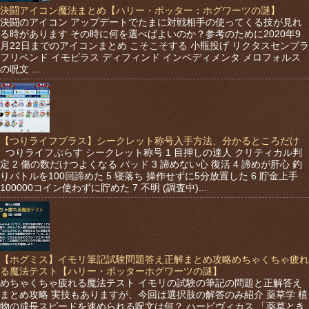
決闘アイコン魔法まとめ【ハリー・ポッター：ホグワーツの謎】
決闘のアイコン アップデートでたまに対戦相手の使ってくる技が見れ
る時があります その時に何を選べばよいのか？参考のために2020年9
月22日までのアイコンまとめ こそこそする 小瓶投げ リクタスセンプラ
フリペンド イモビラス ディフィンド インペディメンタ メロフォルス
の呪文 ...
【つりライフプラス】シークレット称号入手方法、分かるところだけ
つりライフぷらす シークレット称号 1 目押しの達人 クリティカル判
定 2 傷の数だけつよくなる バッド 3 諦めない心 復活 4 諦めが肝心 釣
りバトルを100回諦めた 5 寝落ち 操作せずに5分放置した 6 貯金上手
100000コイン使わずに貯めた 7 不明 (調査中)...
【ホグミス】イモリ筆記試験問題答え正解まとめ攻略めちゃくちゃ疲れ
る魔法テスト【ハリー・ポッターホグワーツの謎】
めちゃくちゃ疲れる魔法テスト イモリの試験の筆記の問題と正解答え
まとめ攻略 実技もありますが、今回は選択肢の解答のみ紹介 薬草学 植
物の成長スピードを速められる呪文は何？ ハービヴィカス 「薬草とき