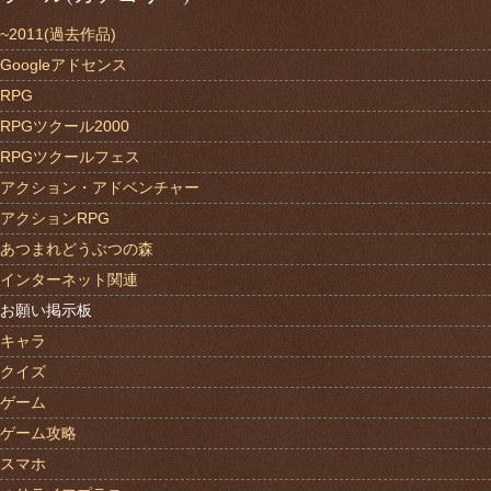
~2011(過去作品)
Googleアドセンス
RPG
RPGツクール2000
RPGツクールフェス
アクション・アドベンチャー
アクションRPG
あつまれどうぶつの森
インターネット関連
お願い掲示板
キャラ
クイズ
ゲーム
ゲーム攻略
スマホ