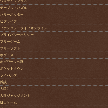
つりライフプラス
テーブル・パズル
ハリーポッター
ピグライフ
ファンタジーライフオンライン
プライバシーポリシー
フリーゲーム
フリーソフト
ホグミス
ホグワーツの謎
ポケットタウン
ライバルズ
雑談
人狼J
人狼ジャッジメント
脱出ゲーム