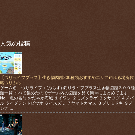
人気の投稿
【つりライフプラス】生き物図鑑300種類おすすめエリア釣れる場所攻
略つりぷら
ゲーム名：つりライフ＋(ぷらす) 釣りライフプラス生き物図鑑３００種
類一覧 すべて集めたのでゲーム内の図鑑を見て簡単にまとめてます
No 魚の名前 おだやか海域 １イワシ ２ミズクラゲ ３クサフグ ４メバ
ル ５イダテントビウオ ６イスズミ ７ヤマトカマス ８ブリモドキ ９メ
ジナ ...