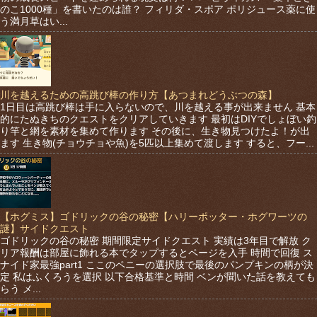
のこ1000種」を書いたのは誰？ フィリダ・スポア ポリジュース薬に使
う満月草はい...
川を越えるための高跳び棒の作り方【あつまれどうぶつの森】
1日目は高跳び棒は手に入らないので、川を越える事が出来ません 基本
的にたぬきちのクエストをクリアしていきます 最初はDIYでしょぼい釣
り竿と網を素材を集めて作ります その後に、生き物見つけたよ！が出
ます 生き物(チョウチョや魚)を5匹以上集めて渡します すると、フー...
【ホグミス】ゴドリックの谷の秘密【ハリーポッター・ホグワーツの
謎】サイドクエスト
ゴドリックの谷の秘密 期間限定サイドクエスト 実績は3年目で解放 ク
リア報酬は部屋に飾れる本でタップするとページを入手 時間で回復 ス
ナイド家最強part1 ここのペニーの選択肢で最後のパンプキンの柄が決
定 私はふくろうを選択 以下合格基準と時間 ベンが聞いた話を教えても
らう メ...