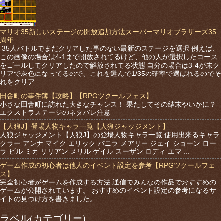
マリオ35新しいステージの開放追加方法スーパーマリオブラザーズ35
周年
35人バトルでまだクリアした事のない最新のステージを選択 例えば、
この画像の場合は4-1まで開放されてるけど、他の人が選択したコース
をゴールしてクリアしたので解放されてる状態 自分の場合は3-4が未ク
リアで灰色になってるので、これを選んで1/35の確率で選ばれるのでそ
れをクリア...
田舎町の事件簿【攻略】【RPGツクールフェス】
小さな田舎町に訪れた大きなチャンス！ 果たしてその結末やいかに？
エクストラステージのネタバレ注意
【人狼J】登場人物キャラ一覧【人狼ジャッジメント】
人狼ジャッジメント【人狼J】の登場人物キャラ一覧 使用出来るキャラ
クラー アンナ マイク エリック バニラ メアリー ジェイ ショーン ロー
ラ ビル ミカ リリアン メリル ゲイル スーザン ロディ エマ ...
ゲーム作成の初心者は他人のイベント設定を参考【RPGツクールフェ
ス】
完全初心者がゲームを作成する方法 通信でみんなの作品でおすすめの
ゲームが公開されています。 おすすめのイベント設定の参考になるサ
イトの見つけ方を書きました。
ラベル(カテゴリー)