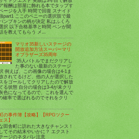
サイドクエスト 実績は3年目で解放
ア報酬は部屋に飾れる本でタップす
ページを入手 時間で回復 スナイド
強part1 ここのペニーの選択肢で最
パンプキンの柄が決定 私はふくろ
選択 以下合格基準と時間 ベンが聞
話を教えてもらう メ...
マリオ35新しいステージの
開放追加方法スーパーマリ
オブラザーズ35周年
35人バトルでまだクリアし
た事のない最新のステージ
択 例えば、この画像の場合は4-1ま
放されてるけど、他の人が選択した
スをゴールしてクリアしたので解放
てる状態 自分の場合は3-4が未クリ
灰色になってるので、これを選んで
35の確率で選ばれるのでそれをクリ
町の事件簿【攻略】【RPGツクー
ェス】
な田舎町に訪れた大きなチャンス！
してその結末やいかに？ エクスト
テージのネタバレ注意