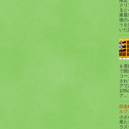
限定
クリ
ると
家最
後の
うを
いた
を選
で開
コー
され
アで
1/
ア...
田舎
ルフ
小さ
果た
ラス