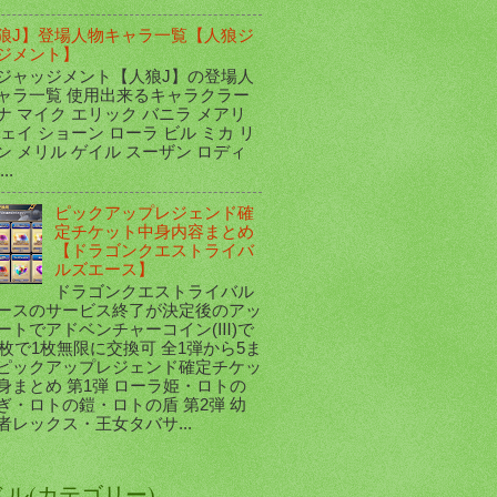
狼J】登場人物キャラ一覧【人狼ジ
ジメント】
ジャッジメント【人狼J】の登場人
ャラ一覧 使用出来るキャラクラー
ナ マイク エリック バニラ メアリ
ジェイ ショーン ローラ ビル ミカ リ
ン メリル ゲイル スーザン ロディ
..
ピックアップレジェンド確
定チケット中身内容まとめ
【ドラゴンクエストライバ
ルズエース】
ドラゴンクエストライバル
ースのサービス終了が決定後のアッ
ートでアドベンチャーコイン(Ⅲ)で
00枚で1枚無限に交換可 全1弾から5ま
ピックアップレジェンド確定チケッ
身まとめ 第1弾 ローラ姫・ロトの
ぎ・ロトの鎧・ロトの盾 第2弾 幼
者レックス・王女タバサ...
ベル(カテゴリー)