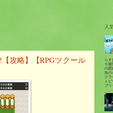
人
!【攻略】【RPGツクール
らす
０種
の図
魚の
クラ
トビ
ブリモ