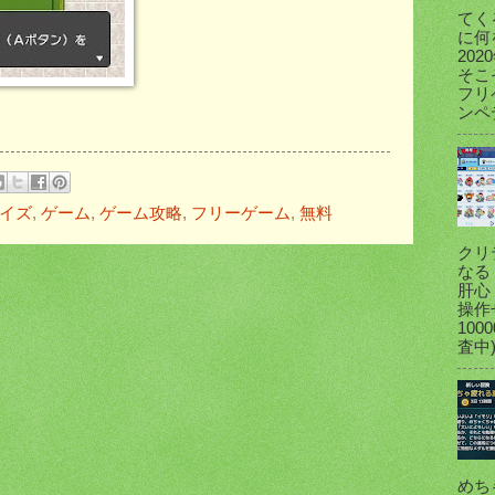
てく
に何
20
そこ
フリ
ンペ
イズ
,
ゲーム
,
ゲーム攻略
,
フリーゲーム
,
無料
クリ
なる
肝心
操作
100
査中).
めち