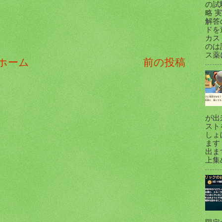
の試
略 
解答
ドを
カス
のは
ス薬
ホーム
前の投稿
が出
スト
しょ
ます
出ま
上集