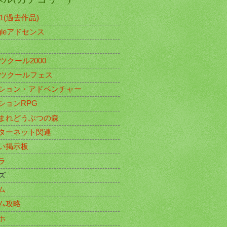
11(過去作品)
gleアドセンス
Gツクール2000
Gツクールフェス
ション・アドベンチャー
ションRPG
まれどうぶつの森
ターネット関連
い掲示板
ラ
ズ
ム
ム攻略
ホ