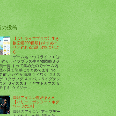
気の投稿
【つりライフプラス】生き
物図鑑300種類おすすめエ
リア釣れる場所攻略つりぷ
ら
ゲーム名：つりライフ＋(ぷ
) 釣りライフプラス生き物図鑑３０
類一覧 すべて集めたのでゲーム内
鑑を見て簡単にまとめてます No
名前 おだやか海域 １イワシ ２ミズ
ゲ ３クサフグ ４メバル ５イダテン
ウオ ６イスズミ ７ヤマトカマス ８
ドキ ９メジナ ...
決闘アイコン魔法まとめ
【ハリー・ポッター：ホグ
ワーツの謎】
決闘のアイコン アップデー