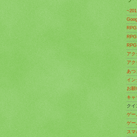
~20
Goo
RPG
RP
RP
アク
アク
あつ
イン
お願
キャ
クイ
ゲー
ゲー
スマ