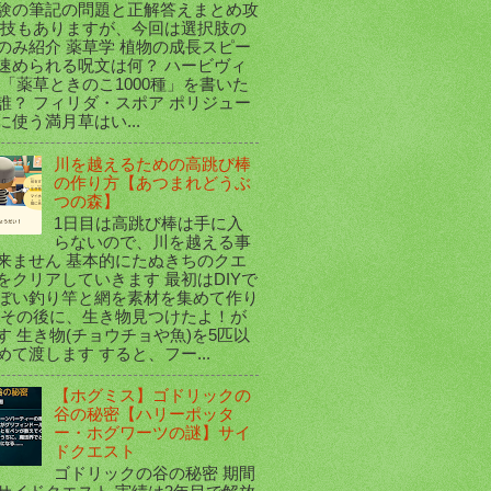
験の筆記の問題と正解答えまとめ攻
実技もありますが、今回は選択肢の
のみ紹介 薬草学 植物の成長スピー
速められる呪文は何？ ハービヴィ
 「薬草ときのこ1000種」を書いた
誰？ フィリダ・スポア ポリジュー
に使う満月草はい...
川を越えるための高跳び棒
の作り方【あつまれどうぶ
つの森】
1日目は高跳び棒は手に入
らないので、川を越える事
来ません 基本的にたぬきちのクエ
をクリアしていきます 最初はDIYで
ぼい釣り竿と網を素材を集めて作り
 その後に、生き物見つけたよ！が
す 生き物(チョウチョや魚)を5匹以
めて渡します すると、フー...
【ホグミス】ゴドリックの
谷の秘密【ハリーポッタ
ー・ホグワーツの謎】サイ
ドクエスト
ゴドリックの谷の秘密 期間