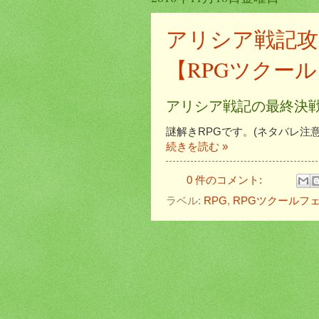
アリシア戦記攻
【RPGツクー
アリシア戦記の最終決
謎解きRPGです。(ネタバレ注意
続きを読む »
0 件のコメント:
ラベル:
RPG
,
RPGツクールフ