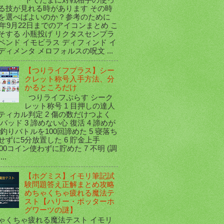
トでたまに対戦相手の使っ
る技が見れる時があります その時
を選べばよいのか？参考のために
20年9月22日までのアイコンまとめ こ
そする 小瓶投げ リクタスセンプラ
ペンド イモビラス ディフィンド イ
ディメンタ メロフォルスの呪文 ...
【つりライフプラス】シー
クレット称号入手方法、分
かるところだけ
つりライフぷらす シーク
レット称号 1 目押しの達人
ティカル判定 2 傷の数だけつよく
 バッド 3 諦めない心 復活 4 諦めが
 釣りバトルを100回諦めた 5 寝落ち
せずに5分放置した 6 貯金上手
000コイン使わずに貯めた 7 不明 (調
..
【ホグミス】イモリ筆記試
験問題答え正解まとめ攻略
めちゃくちゃ疲れる魔法テ
スト【ハリー・ポッターホ
グワーツの謎】
ゃくちゃ疲れる魔法テスト イモリ