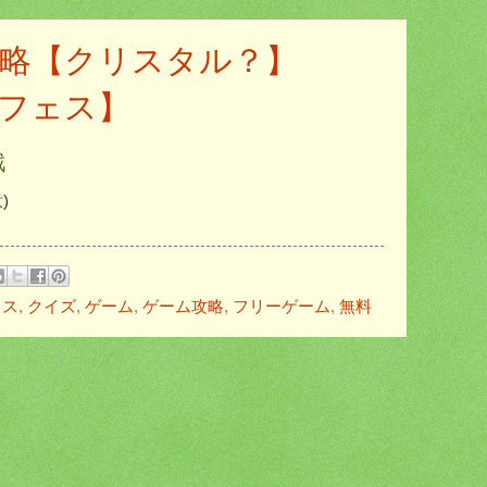
略【クリスタル？】
ルフェス】
戦
)
ェス
,
クイズ
,
ゲーム
,
ゲーム攻略
,
フリーゲーム
,
無料