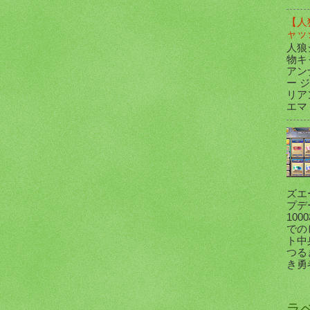
【人
ャッ
人狼
物キ
アン
ー 
リア
エマ .
ズエ
プデ
10
での
ト中
つる
き勇
ラ