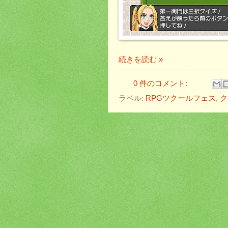
続きを読む »
0 件のコメント:
ラベル:
RPGツクールフェス
,
ク